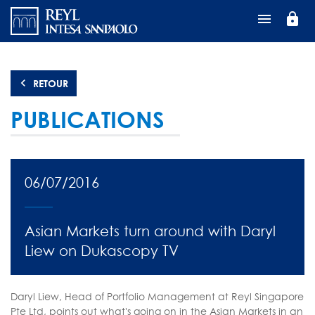
Aller
lock
au
contenu
principal
RETOUR
PUBLICATIONS
06/07/2016
Asian Markets turn around with Daryl
Liew on Dukascopy TV
Daryl Liew, Head of Portfolio Management at Reyl Singapore
Pte Ltd, points out what's going on in the Asian Markets in an