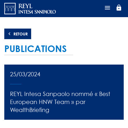
Aller
lock
au
contenu
principal
RETOUR
PUBLICATIONS
25/03/2024
REYL Intesa Sanpaolo nommé « Best
European HNW Team » par
WealthBriefing