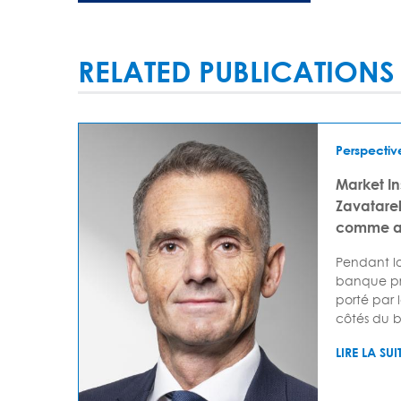
RELATED PUBLICATIONS
Perspectiv
Market I
Zavatarell
comme av
Pendant lo
banque pr
porté par 
côtés du bi
LIRE LA SUI