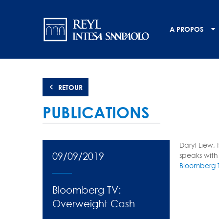
Aller
Navigation
au
contenu
principale
A PROPOS
principal
RETOUR
PUBLICATIONS
Daryl Liew,
09/09/2019
speaks with
Bloomberg TV
Bloomberg TV:
Overweight Cash