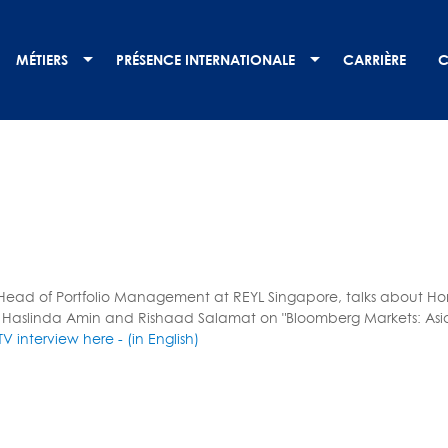
MÉTIERS
PRÉSENCE INTERNATIONALE
CARRIÈRE
C
 Head of Portfolio Management at REYL Singapore, talks about H
 Haslinda Amin and Rishaad Salamat on "Bloomberg Markets: Asia
 interview here - (in English)