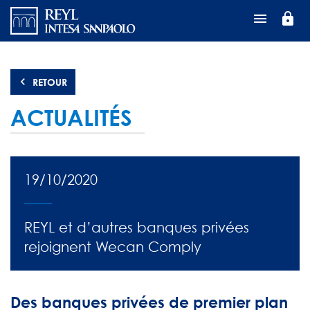
Aller
lock
au
contenu
principal
RETOUR
ACTUALITÉS
19/10/2020
REYL et d’autres banques privées
rejoignent Wecan Comply
Des banques privées de premier plan