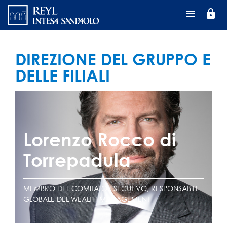
Salta
lock
al
contenuto
principale
DIREZIONE DEL GRUPPO E
DELLE FILIALI
Lorenzo Rocco di
Torrepadula
MEMBRO DEL COMITATO ESECUTIVO, RESPONSABILE
GLOBALE DEL WEALTH MANAGEMENT