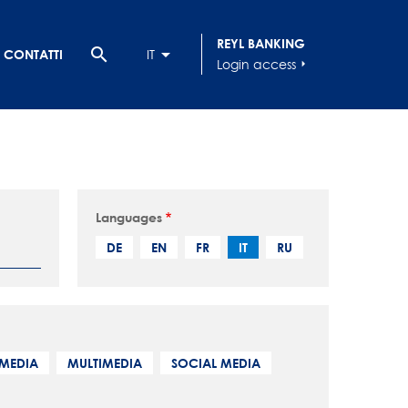
REYL BANKING
search
CONTATTI
IT
Login access
arrow_right
Languages
DE
EN
FR
IT
RU
IMEDIA
MULTIMEDIA
SOCIAL MEDIA