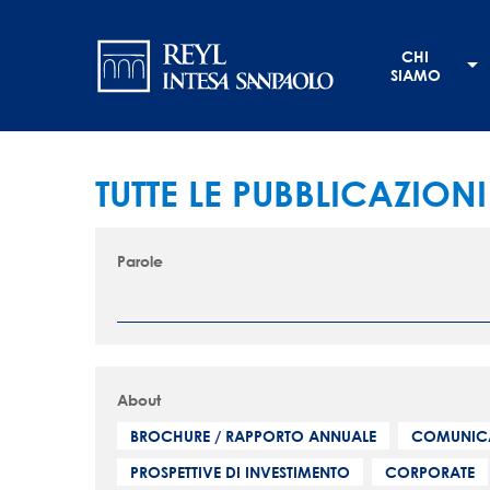
Salta
Navigation
al
CHI
contenuto
principale
SIAMO
principale
TUTTE LE PUBBLICAZIONI
Parole
About
BROCHURE / RAPPORTO ANNUALE
COMUNIC
PROSPETTIVE DI INVESTIMENTO
CORPORATE