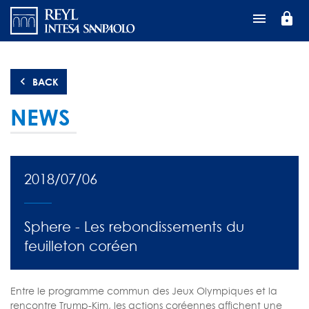
Перейти
lock
к
основному
содержанию
BACK
NEWS
2018/07/06
Sphere - Les rebondissements du
feuilleton coréen
Entre le programme commun des Jeux Olympiques et la
rencontre Trump-Kim, les actions coréennes affichent une