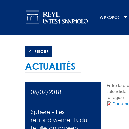
Aller
Navigation
au
contenu
principale
A PROPOS
principal
RETOUR
ACTUALITÉS
Entre le p
06/07/2018
splendide,
la région.
Docume
Sphere - Les
rebondissements du
feuilleton coréen