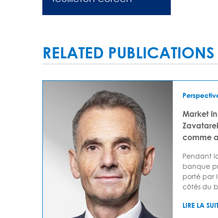
RELATED PUBLICATIONS
Perspectiv
Market I
Zavatarell
comme av
Pendant lo
banque pr
porté par 
côtés du bi
LIRE LA SUI