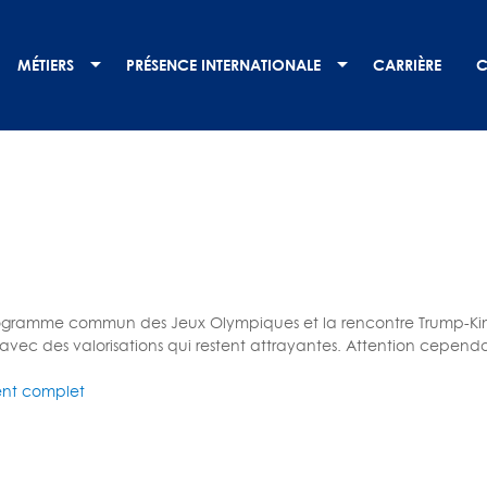
MÉTIERS
PRÉSENCE INTERNATIONALE
CARRIÈRE
C
rogramme commun des Jeux Olympiques et la rencontre Trump-Kim,
 avec des valorisations qui restent attrayantes. Attention cepe
nt complet