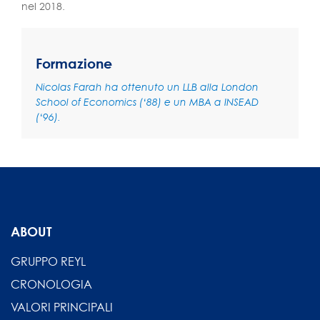
nel 2018.
Formazione
Nicolas Farah ha ottenuto un LLB alla London
School of Economics (‘88) e un MBA a INSEAD
(‘96).
ABOUT
GRUPPO REYL
CRONOLOGIA
VALORI PRINCIPALI