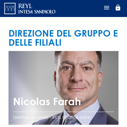
Salta
lock
al
contenuto
principale
DIREZIONE DEL GRUPPO E
DELLE FILIALI
Nicolas Farah
Direttore generale – REYL Finance (MEA)