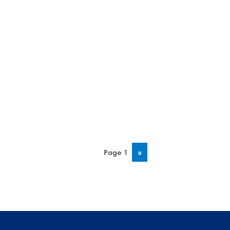
Page 1
Page
››
suivante