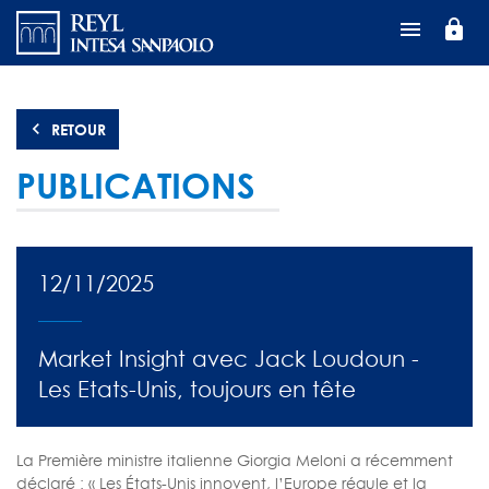
Aller
lock
au
contenu
principal
RETOUR
PUBLICATIONS
12/11/2025
Market Insight avec Jack Loudoun -
Les Etats-Unis, toujours en tête
La Première ministre italienne Giorgia Meloni a récemment
déclaré : « Les États-Unis innovent, l’Europe régule et la