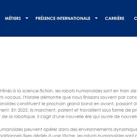
MÉTIERS
PRÉSENCE INTERNATIONALE
CARRIÈRE
C
onfinés à la science-fiction, les robots humanoïdes sont en train 
ts vocaux, l'histoire démontre que nous finissons souvent par const
noïdes constituent le prochain grand bond en avant, passant des 
ement. En 2025, ils marchent, parlent et travaillent sous forme de 
 et de la robotique. Il s'agit d'une nouvelle ère qui ouvre de nouvell
humanoïdes peuvent opérer dans des environnements dynamiques 
 traditionnels fixes dédiés à une tâche, les robots humanoïdes so