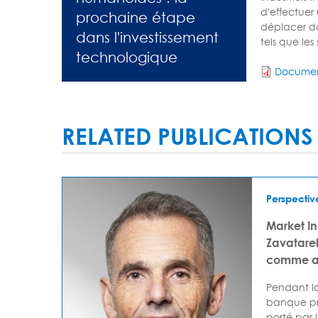
d'effectuer
prochaine étape
déplacer da
dans l'investissement
tels que les 
technologique
Documen
RELATED PUBLICATIONS
Perspectiv
Market I
Zavatarell
comme av
Pendant lo
banque pr
porté par 