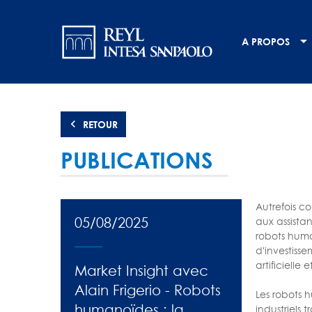
Aller
Navigation
au
contenu
principale
A PROPOS
principal
RETOUR
PUBLICATIONS
Autrefois c
05/08/2025
aux assistan
robots huma
d'investiss
artificielle
Market Insight avec
Alain Frigerio - Robots
Les robots 
humanoïdes : la
industriels