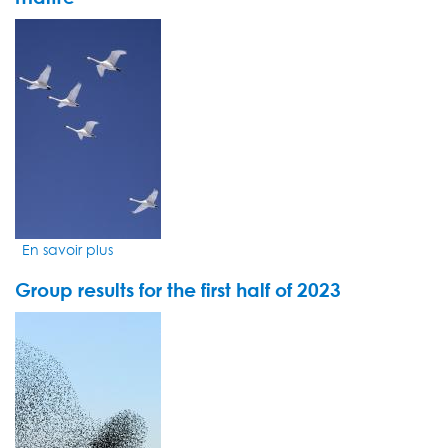
best
delivered
VIDEO
through
THUMBNAIL
private
markets
investments
En savoir plus
sur
La
Group results for the first half of 2023
banque
REYL
VIDEO
Intesa
THUMBNAIL
Sanpaolo
s'est
installée
dans
une