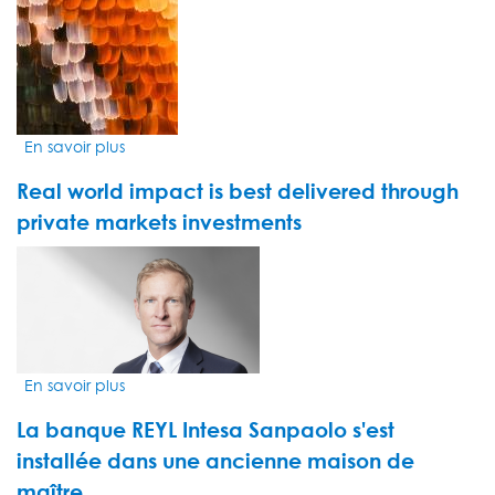
4
En savoir plus
sur
COP
Real world impact is best delivered through
28,
surprising
private markets investments
outcome
VIDEO
in
THUMBNAIL
a
volatile
context
En savoir plus
sur
Real
La banque REYL Intesa Sanpaolo s'est
world
impact
installée dans une ancienne maison de
is
maître