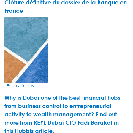
Clôture définitive du dossier de la Banque en
force
du
France
modèle
VIDEO
:
THUMBNAIL
notre
approche
boutique,
flexible
et
intégrée
En savoir plus
sur
Clôture
Why is Dubai one of the best financial hubs,
définitive
du
from business control to entrepreneurial
dossier
activity to wealth management? Find out
de
more from REYL Dubai CIO Fadi Barakat in
la
Banque
this Hubbis article.