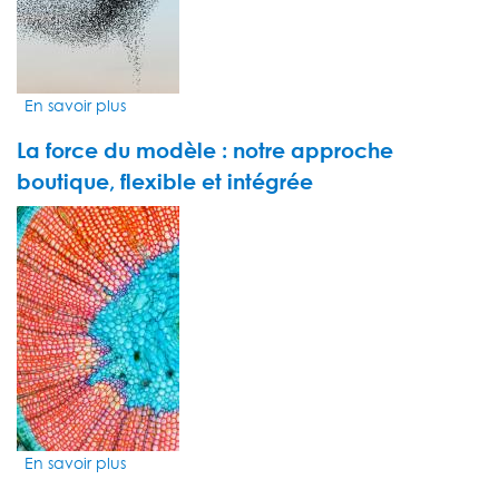
ancienne
maison
de
maître
En savoir plus
sur
Group
La force du modèle : notre approche
results
for
boutique, flexible et intégrée
the
VIDEO
first
THUMBNAIL
half
of
2023
En savoir plus
sur
La