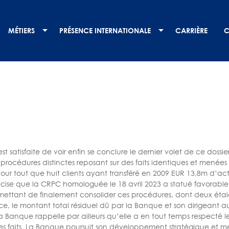
MÉTIERS
PRÉSENCE INTERNATIONALE
CARRIÈRE
C
st satisfaite de voir enfin se conclure le dernier volet de ce dossi
s procédures distinctes reposant sur des faits identiques et menée
pour tout que huit clients ayant transféré en 2009 EUR 13,8m d’ac
ise que la CRPC homologuée le 18 avril 2023 a statué favorablem
mettant de finalement consolider ces procédures, dont deux étaie
, le montant total résiduel dû par la Banque et son dirigeant au t
 Banque rappelle par ailleurs qu’elle a en tout temps respecté les
s faits. La Banque poursuit son développement stratégique et met 