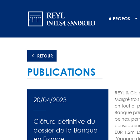
Aller
Navigation
au
contenu
principale
A PROPOS
principal
RETOUR
PUBLICATIONS
REYL & Cie e
20/04/2023
Malgré troi
en tout et 
Banque préc
peines, per
Clôture définitive du
conséquence
dossier de la Banque
EUR 1,2m. La
en France
l’époque de