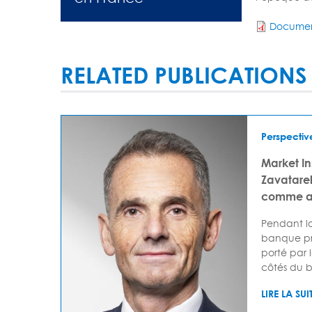
Documen
RELATED PUBLICATIONS
Perspectiv
Market I
Zavatarell
comme av
Pendant lo
banque pr
porté par 
côtés du bi
LIRE LA SUI