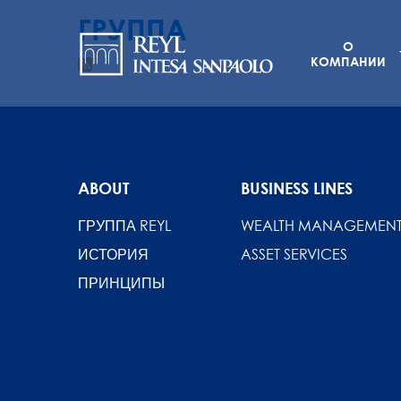
ГРУППА
Navigation
Перейти
к
О
principale
КОМПАНИИ
основному
содержанию
ABOUT
BUSINESS LINES
ГРУППА REYL
WEALTH MANAGEMEN
ИСТОРИЯ
ASSET SERVICES
ПРИНЦИПЫ