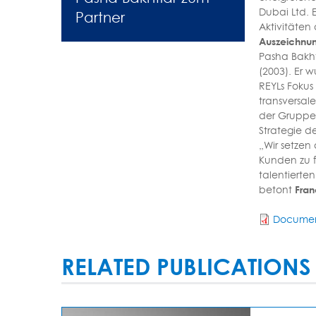
Dubai Ltd. 
Partner
Aktivitäten
Auszeichnu
Pasha Bakht
(2003). Er 
REYLs Fokus
transversal
der Gruppe 
Strategie de
„Wir setzen
Kunden zu f
talentierte
betont
Franç
Documen
RELATED PUBLICATIONS