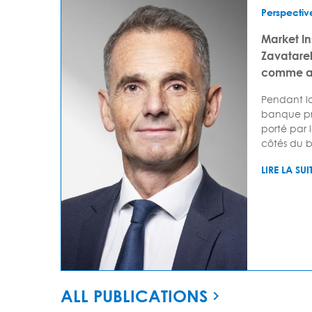
Perspectiv
Market I
Zavatarell
comme av
Pendant lo
banque pr
porté par 
côtés du bi
LIRE LA SUI
ALL PUBLICATIONS