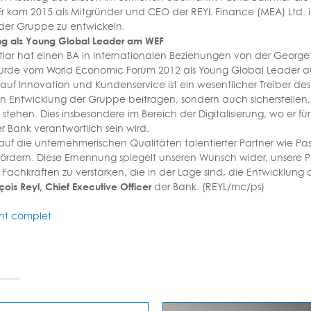
Er kam 2015 als Mitgründer und CEO der REYL Finance (MEA) Ltd. 
 der Gruppe zu entwickeln.
ng als Young Global Leader am WEF
iar hat einen BA in Internationalen Beziehungen von der George
wurde vom World Economic Forum 2012 als Young Global Leader a
 auf Innovation und Kundenservice ist ein wesentlicher Treiber des
en Entwicklung der Gruppe beitragen, sondern auch sicherstellen, 
stehen. Dies insbesondere im Bereich der Digitalisierung, wo er für
r Bank verantwortlich sein wird.
 auf die unternehmerischen Qualitäten talentierter Partner wie P
ördern. Diese Ernennung spiegelt unseren Wunsch wider, unsere
n Fachkräften zu verstärken, die in der Lage sind, die Entwicklung
ois Reyl, Chief Executive Officer
der Bank. (REYL/mc/ps)
t complet