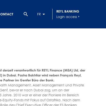
REYL BANKING
search
ONTACT
FR
Login access
arrow_right
t derzeit verantwortlich für REYL Finance (MEA) Ltd, der
) in Dubai. Pasha Bakhtiar wird neben François Reyl,
te Partner im Genfer Büro der Bank.
n Wealth Management, Asset Management und Private
n Genf, bevor er nach Dubai zog, um an der
Jahre. 2010 war er einer der Pioniere im Bereich
e-Equity-Fonds mit Fokus auf Ostafrika. Nach dem
Rolle des Chief Executive Officer der ES Bankers