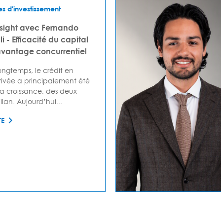
es d'investissement
nsight avec Fernando
i - Efficacité du capital
antage concurrentiel
ngtemps, le crédit en
ivée a principalement été
la croissance, des deux
lan. Aujourd’hui...
TE