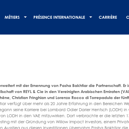
MÉTIERS
PRÉSENCE INTERNATIONALE
CARRIÈRE
C
rweitert mit der Ernennung von Pasha Bakhtiar die Partnerschaft. Er is
lschaft von REYL & Cie in den Vereinigten Arabischen Emiraten (VAE
êne, Christian Fringhian und Lorenzo Rocco di Torrepadula der fünf
tiar verfügt über mehr als 20 Jahre Erfahrung in den Bereiche
begann seine Karriere bei Lombard Odier Darier Hentsch (LODH) i
n LODH in den VAE mitzuwirken. Dort verbrachte er die letzten 13 
sting mit der Gründung von Willow Impact Investors, einem Privat
en Ausstieg aus diesen Investitionen übernahm Pasha Bakhtiar die 