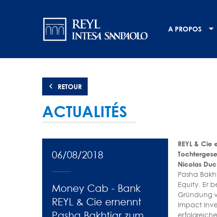
Aller
Navigation
au
contenu
principale
A PROPOS
principal
RETOUR
ACTUALITÉS
REYL & Cie e
06/08/2018
Tochtergesel
Nicolas Duch
Pasha Bakh
Equity. Er 
Money Cab - Bank
Gründung vo
REYL & Cie ernennt
Impact Inve
Pasha Bakhtiar zum
erfolgreich