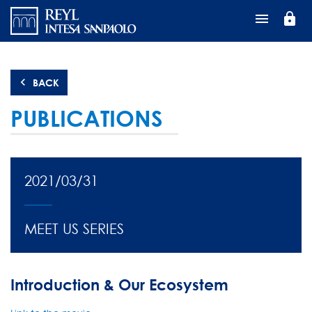
Перейти
lock
к
основному
содержанию
BACK
PUBLICATIONS
2021/03/31
MEET US SERIES
Introduction & Our Ecosystem