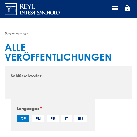
Direkt
lock
zum
Inhalt
Recherche
ALLE
VERÖFFENTLICHUNGEN
Schlüsselwörter
Languages
DE
EN
FR
IT
RU