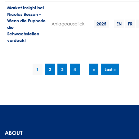
Market Insight bei
Nicolas Besson -
Wenn die Euphorie
Anlageausblick
2025
EN
FR
die
Schwachstellen
verdeckt
Seitennummerierung
Aktuelle
1
Seite
2
Seite
3
Seite
4
…
Nächste
››
Letzte
Last »
Seite
Seite
Seite
ABOUT