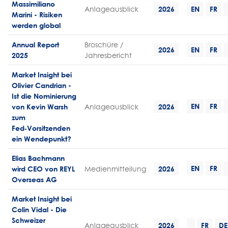
Massimiliano
Anlageausblick
2026
EN
FR
Marini - Risiken
werden global
Annual Report
Broschüre /
2026
EN
FR
2025
Jahresbericht
Market Insight bei
Olivier Candrian -
Ist die Nominierung
EN
FR
von Kevin Warsh
Anlageausblick
2026
zum
Fed‑Vorsitzenden
ein Wendepunkt?
Elias Bachmann
EN
FR
wird CEO von REYL
Medienmitteilung
2026
Overseas AG
Market Insight bei
Colin Vidal - Die
Schweizer
Anlageausblick
2026
FR
DE